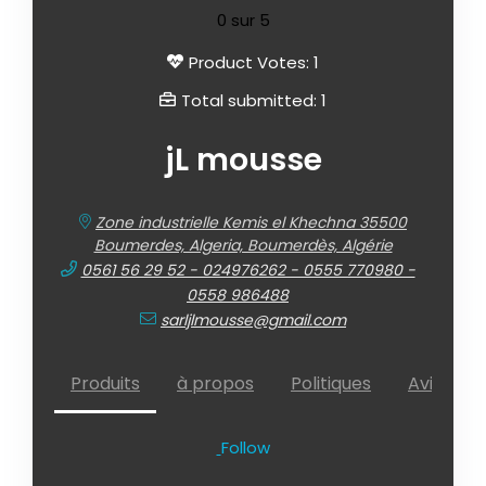
0
sur 5
Product Votes: 1
Total submitted: 1
jL mousse
Zone industrielle Kemis el Khechna 35500
Boumerdes, Algeria, Boumerdès, Algérie
0561 56 29 52 - 024976262 - 0555 770980 -
0558 986488
sarljlmousse@gmail.com
Produits
à propos
Politiques
Avis (
)
0
Follow