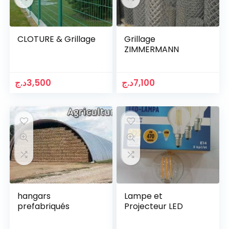
CLOTURE & Grillage
Grillage
ZIMMERMANN
د.ج
3,500
د.ج
7,100
hangars
Lampe et
prefabriqués
Projecteur LED