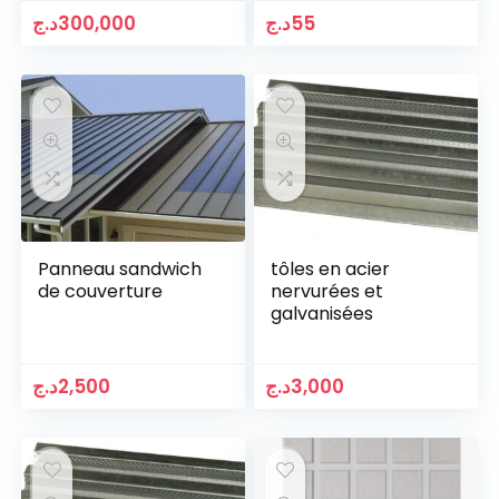
د.ج
300,000
د.ج
55
Panneau sandwich
tôles en acier
de couverture
nervurées et
galvanisées
د.ج
2,500
د.ج
3,000