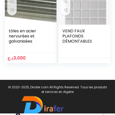
tôles en acier
VEND FAUX
nervurées et
PLAFONDS
galvanisées
DÉMONTABLES
د.ج
3,000
© 2020-2025, Dirafer.com All Rights Reserved. Tous les produits
et services en Algérie