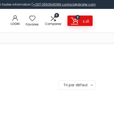
r toutes information
(+213) 0550545189
contact@dirafer.com
0
0
د.ج
0
LOGIN
Comparez
Favories
Tri par défaut