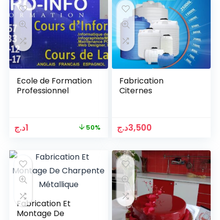
Ecole de Formation
Fabrication
Professionnel
Citernes
Le
Le
د.ج
1
د.ج
3,500
50%
prix
prix
initial
actuel
était :
est :
1د.ج.
2د.ج.
Fabrication Et
Montage De