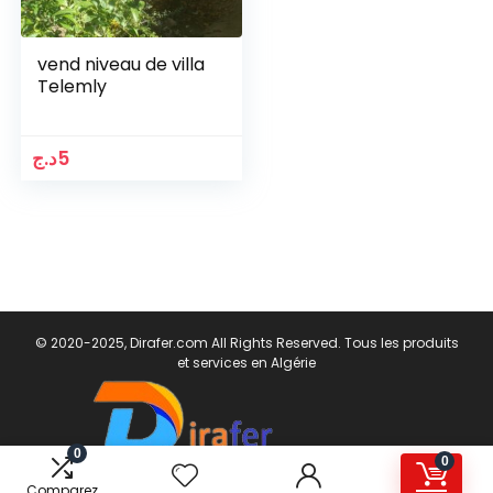
vend niveau de villa
Telemly
د.ج
5
© 2020-2025, Dirafer.com All Rights Reserved. Tous les produits
et services en Algérie
0
0
Comparez