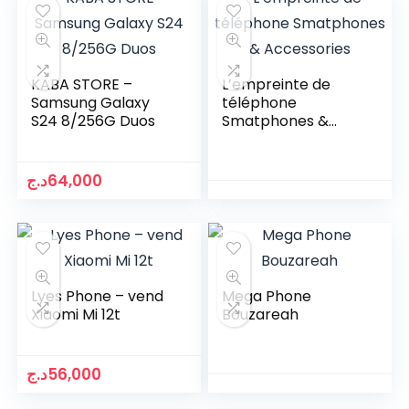
KABA STORE –
L’empreinte de
Samsung Galaxy
téléphone
S24 8/256G Duos
Smatphones &
Accessories
د.ج
64,000
Lyes Phone – vend
Mega Phone
Xiaomi Mi 12t
Bouzareah
د.ج
56,000