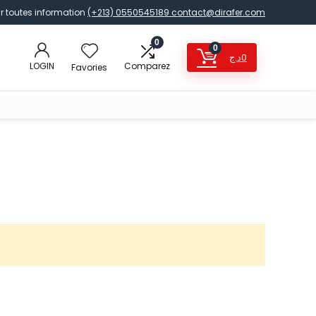
r toutes information
(+213) 0550545189
contact@dirafer.com
0
0
د.ج
0
LOGIN
Comparez
Favories