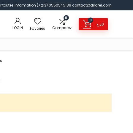
r toutes information
(+213) 0550545189
contact@dirafer.com
0
0
د.ج
0
LOGIN
Comparez
Favories
es
s