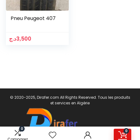
Pneu Peugeot 407
د.ج
3,500
© 2020-2025, Dirafer.com All Rights Reserved. Tous les produits
et services en Algérie
0
0
Comparez