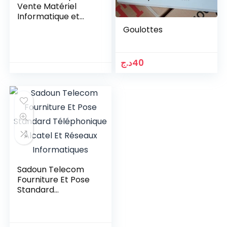
Vente Matériel
Informatique et
Installation
Goulottes
Réseaux
د.ج
40
Sadoun Telecom
Fourniture Et Pose
Standard
Téléphonique
Alcatel Et Réseaux
Informatiques