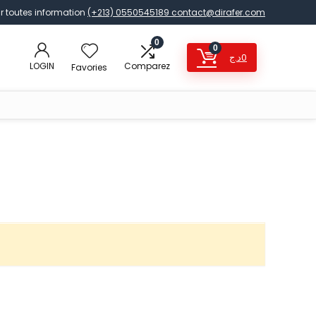
r toutes information
(+213) 0550545189
contact@dirafer.com
0
0
د.ج
0
LOGIN
Comparez
Favories