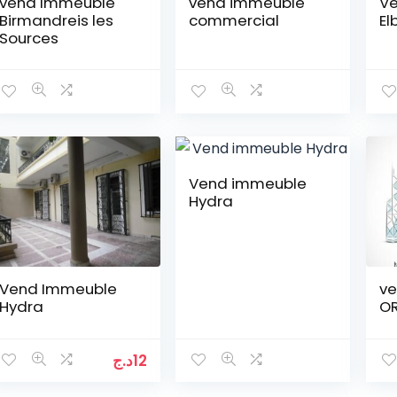
vend Immeuble
vend immeuble
Ve
Birmandreis les
commercial
El
Sources
Vend immeuble
Hydra
Vend Immeuble
ve
Hydra
O
د.ج
12