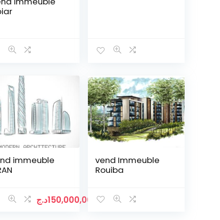
nd immeuble
biar
nd immeuble
vend Immeuble
RAN
Rouiba
د.ج
150,000,000