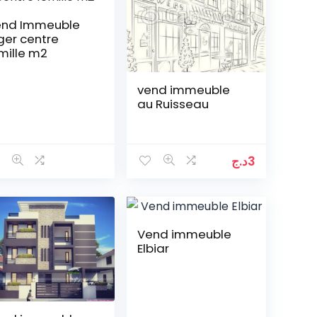
nd Immeuble
ger centre
mille m2
vend immeuble
au Ruisseau
د.ج
3
Vend immeuble
Elbiar