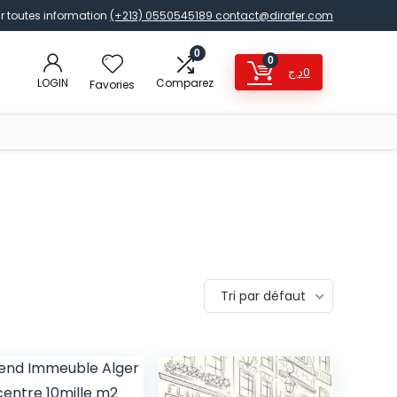
r toutes information
(+213) 0550545189
contact@dirafer.com
0
0
د.ج
0
LOGIN
Comparez
Favories
Tri par défaut