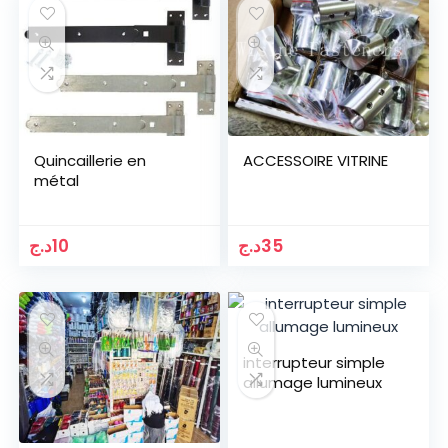
Quincaillerie en
ACCESSOIRE VITRINE
métal
د.ج
10
د.ج
35
interrupteur simple
allumage lumineux