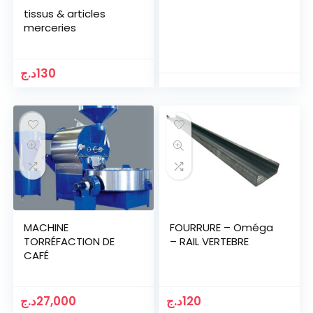
tissus & articles
merceries
د.ج
130
MACHINE
FOURRURE – Oméga
TORRÉFACTION DE
– RAIL VERTEBRE
CAFÉ
د.ج
27,000
د.ج
120