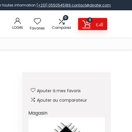
r toutes information
(+213) 0550545189
contact@dirafer.com
0
0
د.ج
0
LOGIN
Comparez
Favories
Ajouter à mes favoris
Ajouter au comparateur
Magasin