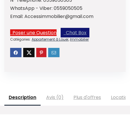
N° Telephone:
0559050505
WhatsApp - Viber:
0559050505
Email:
Accessimmobilier@gmail.com
Poser une Question
Chat Box
Catégories:
Appartement à Louer
,
Immobilier
Description
Avis (0)
Plus d'offres
Locatio