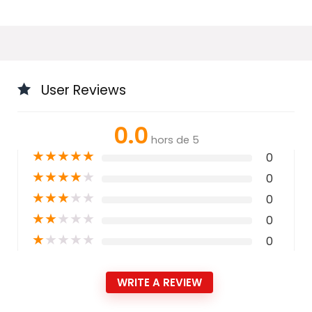
User Reviews
0.0
hors de 5
★
★
★
★
★
0
★
★
★
★
★
0
★
★
★
★
★
0
★
★
★
★
★
0
★
★
★
★
★
0
WRITE A REVIEW