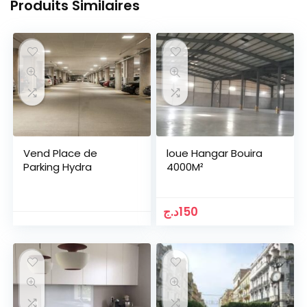
Produits Similaires
Vend Place de
loue Hangar Bouira
Parking Hydra
4000M²
د.ج
150