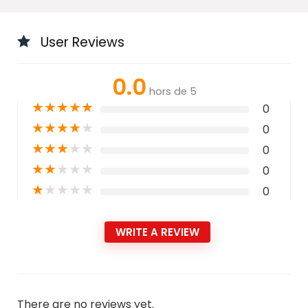
User Reviews
0.0
hors de 5
★
★
★
★
★
0
★
★
★
★
★
0
★
★
★
★
★
0
★
★
★
★
★
0
★
★
★
★
★
0
WRITE A REVIEW
There are no reviews yet.