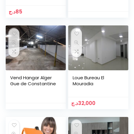
د.ج
85
Vend Hangar Alger
Loue Bureau El
Gue de Constantine
Mouradia
د.ج
32,000