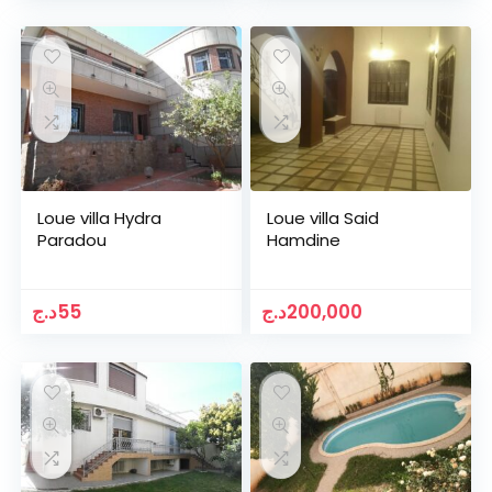
Loue villa Hydra
Loue villa Said
Paradou
Hamdine
د.ج
55
د.ج
200,000