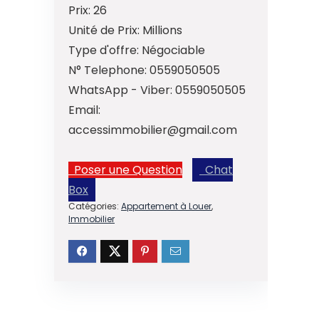
Prix:
26
Unité de Prix:
Millions
Type d'offre:
Négociable
N° Telephone:
0559050505
WhatsApp - Viber:
0559050505
Email:
accessimmobilier@gmail.com
Poser une Question
Chat
Box
Catégories:
Appartement à Louer
,
Immobilier