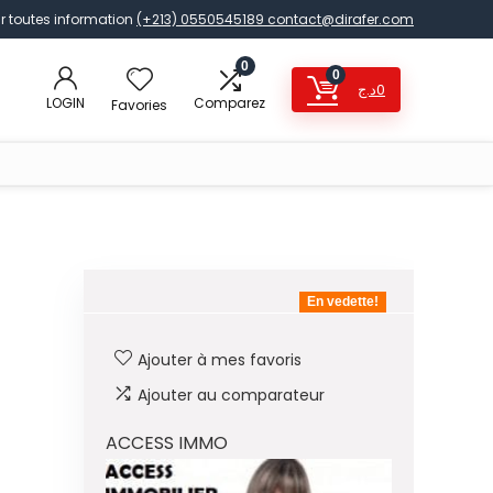
r toutes information
(+213) 0550545189
contact@dirafer.com
0
0
د.ج
0
LOGIN
Comparez
Favories
En vedette!
Ajouter à mes favoris
Ajouter au comparateur
ACCESS IMMO