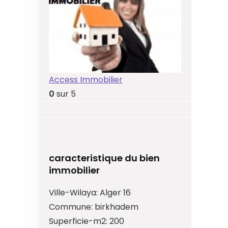
Access Immobilier
0
sur 5
caracteristique du bien
immobilier
Ville-Wilaya:
Alger 16
Commune:
birkhadem
Superficie-m2:
200