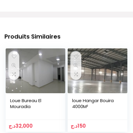
Produits Similaires
Loue Bureau El
loue Hangar Bouira
Mouradia
4000M²
د.ج
32,000
د.ج
150