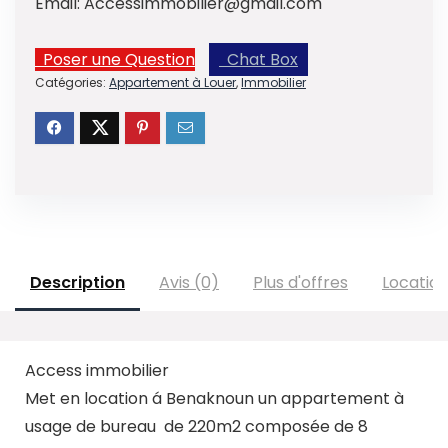
Email:
Accessimmobilier@gmail.com
Poser une Question
Chat Box
Catégories:
Appartement à Louer
,
Immobilier
Description
Avis (0)
Plus d'offres
Locatio
Access immobilier
Met en location á Benaknoun un appartement à
usage de bureau de 220m2 composée de 8