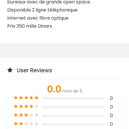
bureaux avec de grands open space .
Disponible 2 ligne téléphonique
Internet avec fibre optique
Prix 350 mille Dinars
User Reviews
0.0
hors de 5
★
★
★
★
★
0
★
★
★
★
★
0
★
★
★
★
★
0
★
★
★
★
★
0