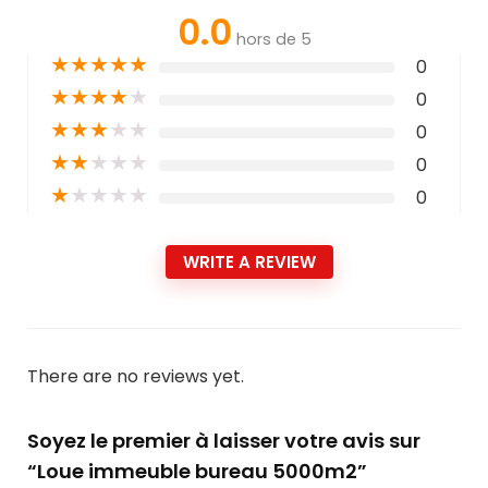
0.0
hors de 5
★
★
★
★
★
0
★
★
★
★
★
0
★
★
★
★
★
0
★
★
★
★
★
0
★
★
★
★
★
0
WRITE A REVIEW
There are no reviews yet.
Soyez le premier à laisser votre avis sur
“Loue immeuble bureau 5000m2”