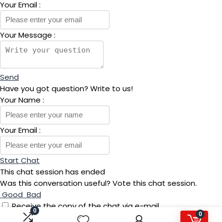
Your Email
:
Your Message
:
Send
Have you got question? Write to us!
Your Name
:
Your Email
:
Start Chat
This chat session has ended
Was this conversation useful? Vote this chat session.
Good
Bad
Receive the copy of the chat via e-mail
0
0