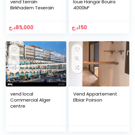
vend terrain
loue Hangar Bouira
Birkhadem Texerain
4000M²
د.ج
85,000
د.ج
150
vend local
Vend Appartement
Commercial Alger
Elbiar Poirson
centre