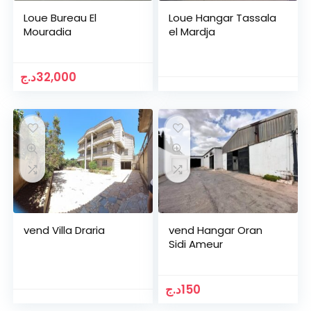
Loue Bureau El
Loue Hangar Tassala
Mouradia
el Mardja
د.ج
32,000
vend Villa Draria
vend Hangar Oran
Sidi Ameur
د.ج
150