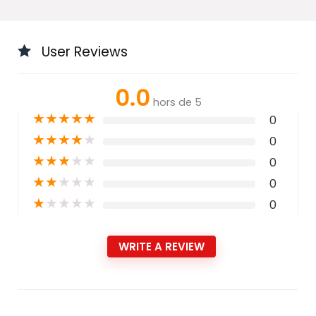
User Reviews
0.0
hors de 5
★
★
★
★
★
0
★
★
★
★
★
0
★
★
★
★
★
0
★
★
★
★
★
0
★
★
★
★
★
0
WRITE A REVIEW