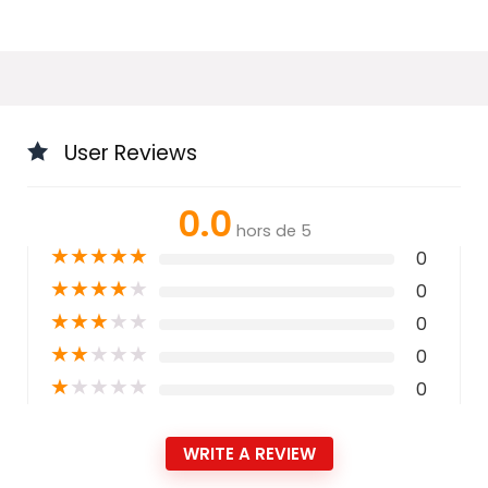
User Reviews
0.0
hors de 5
★
★
★
★
★
0
★
★
★
★
★
0
★
★
★
★
★
0
★
★
★
★
★
0
★
★
★
★
★
0
WRITE A REVIEW