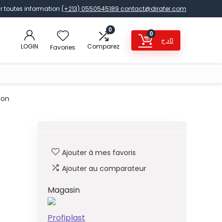
r toutes information
(+213) 0550545189
contact@dirafer.com
0
0
د.ج
0
LOGIN
Comparez
Favories
ion
Ajouter à mes favoris
Ajouter au comparateur
Magasin
Profiplast