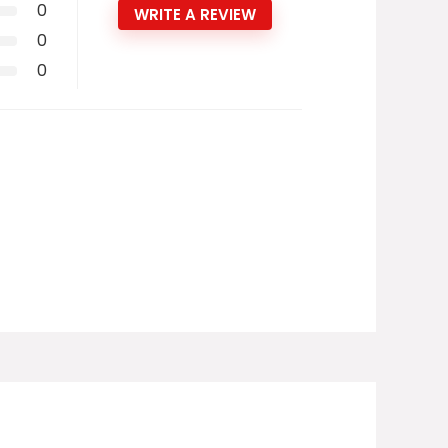
0
WRITE A REVIEW
0
0