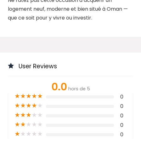
Ne ratez pas cette occasion d’acquérir un
logement neuf, moderne et bien situé à Oman —
que ce soit pour y vivre ou investir.
User Reviews
0.0
hors de 5
★
★
★
★
★
0
★
★
★
★
★
0
★
★
★
★
★
0
★
★
★
★
★
0
★
★
★
★
★
0