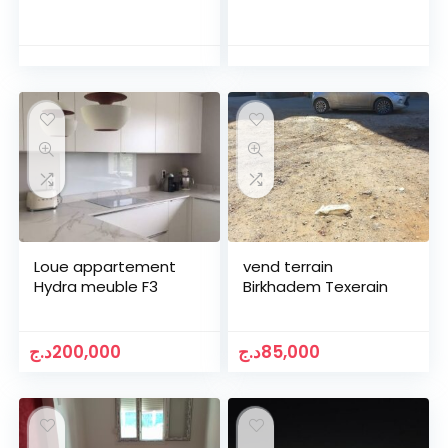
Loue appartement
vend terrain
Hydra meuble F3
Birkhadem Texerain
د.ج
200,000
د.ج
85,000