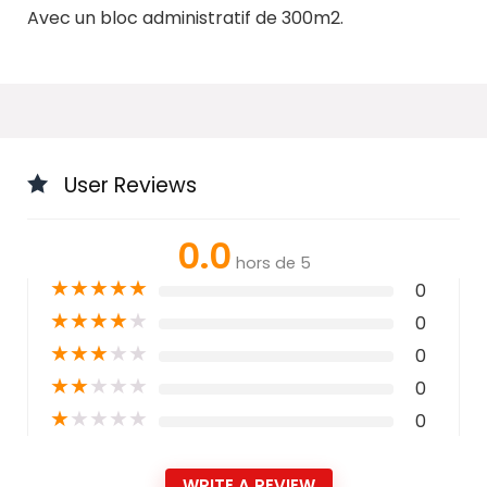
Avec un bloc administratif de 300m2.
User Reviews
0.0
hors de 5
★
★
★
★
★
0
★
★
★
★
★
0
★
★
★
★
★
0
★
★
★
★
★
0
★
★
★
★
★
0
WRITE A REVIEW