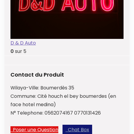
D & D Auto
0
sur 5
Contact du Produit
Wilaya-Ville:
Boumerdès 35
Commune:
Cité houch el bey boumerdes (en
face hotel medina)
N° Telephone:
0562074167 0770131426
Poser une Question
Chat Box