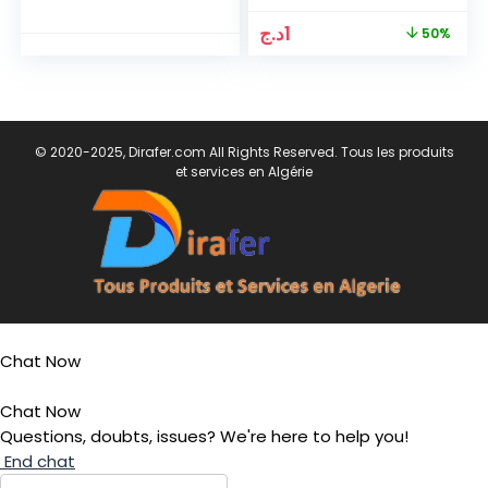
Le
Le
د.ج
1
50%
prix
prix
initial
actuel
était :
est :
1د.ج.
2د.ج.
© 2020-2025, Dirafer.com All Rights Reserved. Tous les produits
et services en Algérie
Chat Now
Chat Now
Questions, doubts, issues? We're here to help you!
End chat