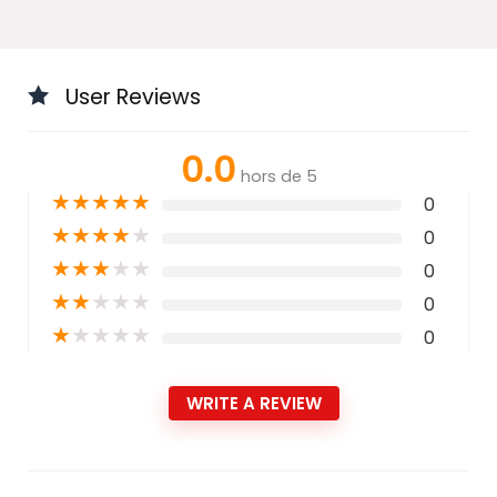
User Reviews
0.0
hors de 5
★
★
★
★
★
0
★
★
★
★
★
0
★
★
★
★
★
0
★
★
★
★
★
0
★
★
★
★
★
0
WRITE A REVIEW