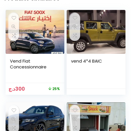
Vend Fiat
vend 4*4 BAIC
Concessionnaire
Le
Le
د.ج
300
25%
prix
prix
initial
actuel
était :
est :
300د.ج.
400د.ج.