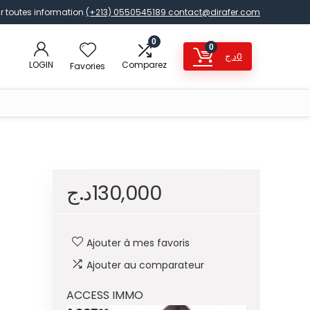
r toutes information
(+213) 0550545189
contact@dirafer.com
0
0
د.ج
0
LOGIN
Comparez
Favories
د.ج
130,000
Ajouter à mes favoris
Ajouter au comparateur
ACCESS IMMO