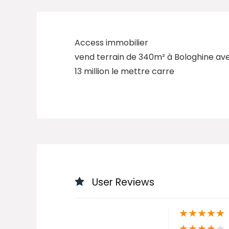
Access immobilier
vend terrain de 340m² à Bologhine av
13 million le mettre carre
User Reviews
★
★
★
★
★
★
★
★
★
★