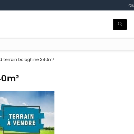
Pou
d terrain bologhine 340m²
340m²