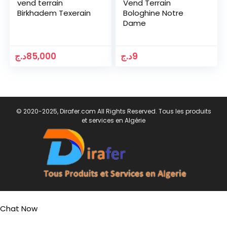
vend terrain
Vend Terrain
Birkhadem Texerain
Bologhine Notre
Dame
د.ج
85,000
د.ج
9
© 2020-2025, Dirafer.com All Rights Reserved. Tous les produits
et services en Algérie
Chat Now