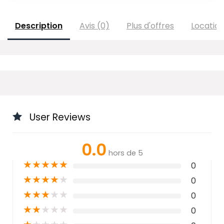
Description
Avis (0)
Plus d'offres
Locatio
User Reviews
0.0
hors de 5
★
★
★
★
★
0
★
★
★
★
★
0
★
★
★
★
★
0
★
★
★
★
★
0