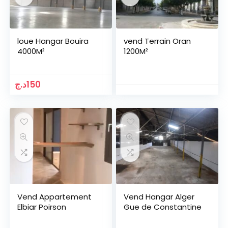
loue Hangar Bouira
vend Terrain Oran
4000M²
1200M²
د.ج
150
Vend Appartement
Vend Hangar Alger
Elbiar Poirson
Gue de Constantine