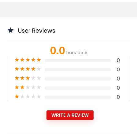
User Reviews
0.0
hors de 5
★
★
★
★
★
0
★
★
★
★
★
0
★
★
★
★
★
0
★
★
★
★
★
0
★
★
★
★
★
0
WRITE A REVIEW