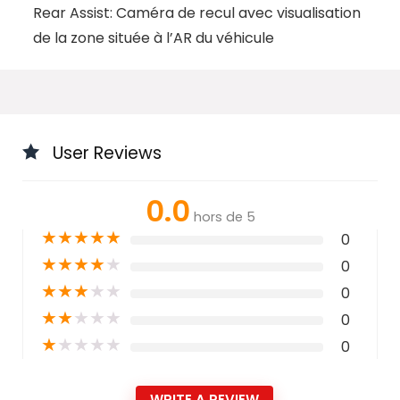
Rear Assist: Caméra de recul avec visualisation
de la zone située à l’AR du véhicule
User Reviews
0.0
hors de 5
★
★
★
★
★
0
★
★
★
★
★
0
★
★
★
★
★
0
★
★
★
★
★
0
★
★
★
★
★
0
WRITE A REVIEW