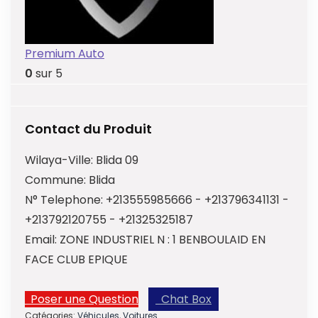
Premium Auto
0
sur 5
Contact du Produit
Wilaya-Ville:
Blida 09
Commune:
Blida
N° Telephone:
+213555985666 - +213796341131 -
+213792120755 - +21325325187
Email:
ZONE INDUSTRIEL N : 1 BENBOULAID EN
FACE CLUB EPIQUE
Poser une Question
Chat Box
Catégories:
Véhicules
,
Voitures