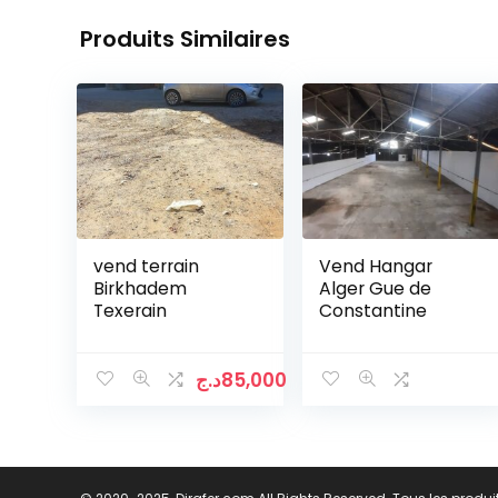
Produits Similaires
vend terrain
Vend Hangar
Birkhadem
Alger Gue de
Texerain
Constantine
د.ج
85,000