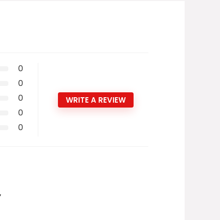
0
0
0
WRITE A REVIEW
0
0
”