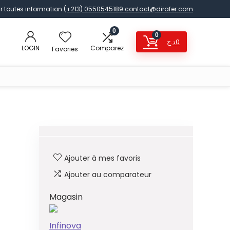
r toutes information
(+213) 0550545189
contact@dirafer.com
0
0
د.ج
0
LOGIN
Comparez
Favories
Ajouter à mes favoris
Ajouter au comparateur
Magasin
Infinova