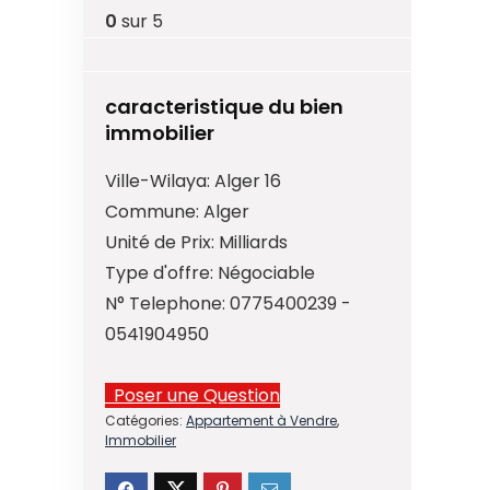
0
sur 5
caracteristique du bien
immobilier
Ville-Wilaya:
Alger 16
Commune:
Alger
Unité de Prix:
Milliards
Type d'offre:
Négociable
N° Telephone:
0775400239 -
0541904950
Poser une Question
Catégories:
Appartement à Vendre
,
Immobilier