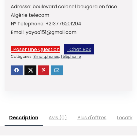
Adresse:
boulevard colonel bougara en face
Algérie telecom
N° Telephone:
+213776201204
Email:
yayoo151@gmail.com
Poser une Question
Chat Box
Catégories:
Smartphones
,
Téléphonie
Description
Avis (0)
Plus d'offres
Locatio