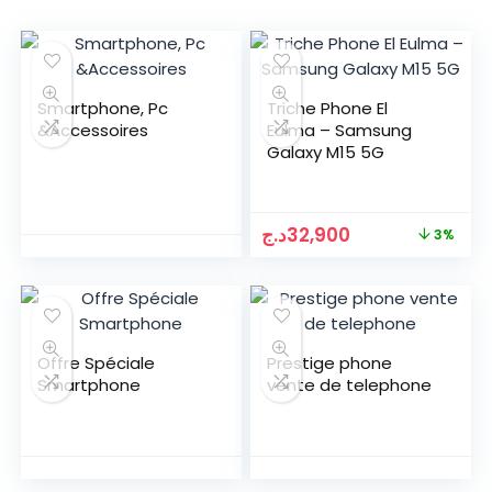
Smartphone, Pc
Triche Phone El
&Accessoires
Eulma – Samsung
Galaxy M15 5G
Le
Le
د.ج
32,900
3%
prix
prix
initial
actuel
était :
est :
32,900د.ج.
34,000د.ج.
Offre Spéciale
Prestige phone
Smartphone
vente de telephone