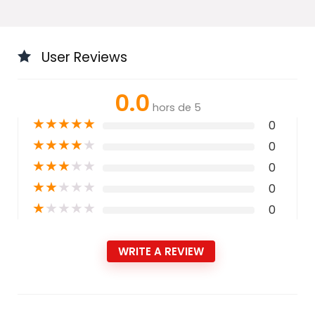
User Reviews
0.0
hors de 5
★
★
★
★
★
0
★
★
★
★
★
0
★
★
★
★
★
0
★
★
★
★
★
0
★
★
★
★
★
0
WRITE A REVIEW