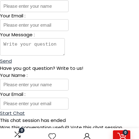
Your Email
:
Your Message
:
Send
Have you got question? Write to us!
Your Name
:
Your Email
:
Start Chat
This chat session has ended
Was this conversation useful? Vote this chat session.
0
0
Good
Bad