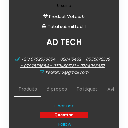
0
sur 5
Product Votes: 0
Total submitted: 1
AD TECH
+213 0792576654 - 020415482 - 0552672338
- 0792576654 - 0794801781 - 0794963887
kedrani16@gmail.com
Produits
à propos
Politiques
Avis (
)
0
Chat Box
Question
Follow