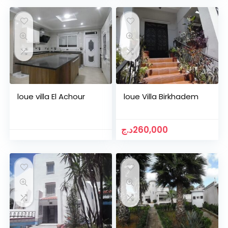
loue villa El Achour
loue Villa Birkhadem
د.ج
260,000