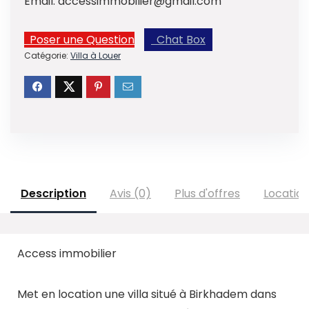
Email:
accessimmobilier@gmail.com
Poser une Question
Chat Box
Catégorie:
Villa à Louer
Description
Avis (0)
Plus d'offres
Locatio
Access immobilier
Met en location une villa situé à Birkhadem dans