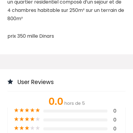
un quartier residentiel composé d’un sejour et de
4 chambres habitable sur 250m² sur un terrain de
800m²
prix 350 mille Dinars
User Reviews
0.0
hors de 5
★
★
★
★
★
0
★
★
★
★
★
0
★
★
★
★
★
0