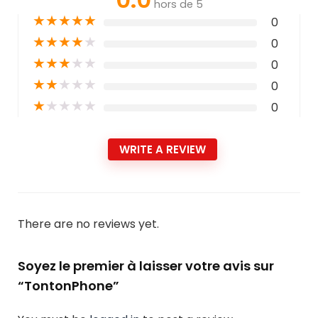
hors de 5
★
★
★
★
★
0
★
★
★
★
★
0
★
★
★
★
★
0
★
★
★
★
★
0
★
★
★
★
★
0
WRITE A REVIEW
There are no reviews yet.
Soyez le premier à laisser votre avis sur
“TontonPhone”